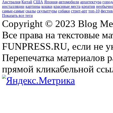
Австралия
Китай
США
Япония
автомобили
архитектура
город
инсталляции
картины
кошки
красивые места
креатив
необычно
самые-самые
скалы
скульптуры
собаки
стрит-арт
топ-10
фестив
Показать все теги
Copyright © 2023 Blog Me
Все права на текстовые м
FUNPRESS.RU, если не ук
Перепечатка материалов р
прямой кликабельной сс