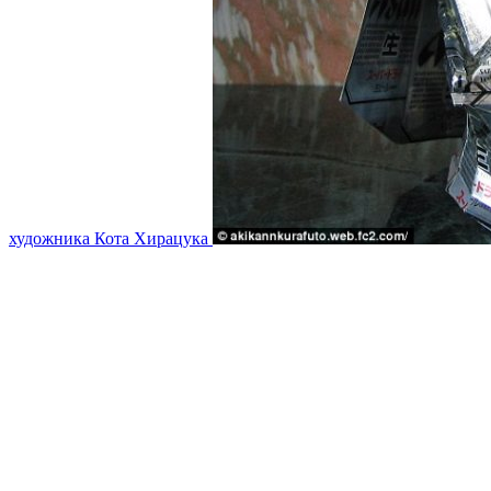
художника Кота Хирацука