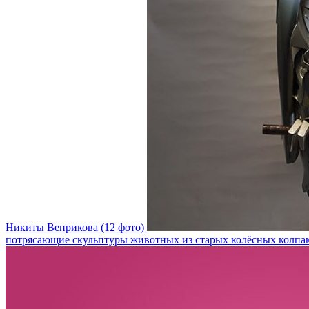
Никиты Веприкова (12 фото)
потрясающие скульптуры животных из старых колёсных колпак