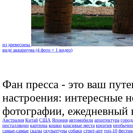
из древесины
виде аквариума (4 фото + 1 видео)
Фан пресса - это ваш пут
настроения: интересные н
фотографии, ежедневный 
Австралия
Китай
США
Япония
автомобили
архитектура
город
инсталляции
картины
кошки
красивые места
креатив
необычно
самые-самые
скалы
скульптуры
собаки
стрит-арт
топ-10
фестив