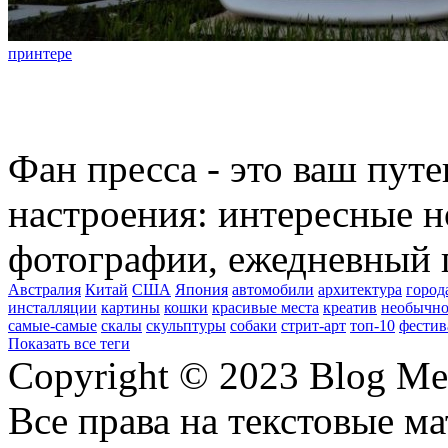
принтере
Фан пресса - это ваш пут
настроения: интересные н
фотографии, ежедневный 
Австралия
Китай
США
Япония
автомобили
архитектура
город
инсталляции
картины
кошки
красивые места
креатив
необычно
самые-самые
скалы
скульптуры
собаки
стрит-арт
топ-10
фестив
Показать все теги
Copyright © 2023 Blog Me
Все права на текстовые м