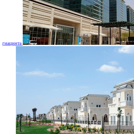
гиацинта