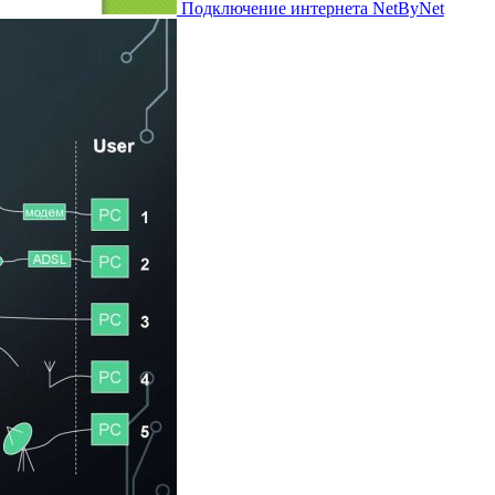
Подключение интернета NetByNet