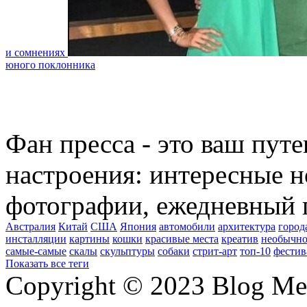
и сомнениях
юного поклонника
Фан пресса - это ваш пут
настроения: интересные н
фотографии, ежедневный 
Австралия
Китай
США
Япония
автомобили
архитектура
город
инсталляции
картины
кошки
красивые места
креатив
необычно
самые-самые
скалы
скульптуры
собаки
стрит-арт
топ-10
фестив
Показать все теги
Copyright © 2023 Blog Me