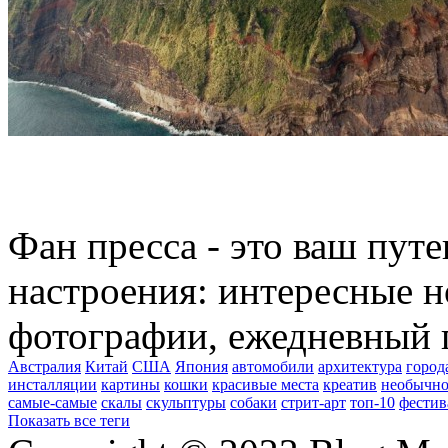
Фан пресса - это ваш пут
настроения: интересные н
фотографии, ежедневный 
Австралия
Китай
США
Япония
автомобили
архитектура
город
инсталляции
картины
кошки
красивые места
креатив
необычно
самые-самые
скалы
скульптуры
собаки
стрит-арт
топ-10
фестив
Показать все теги