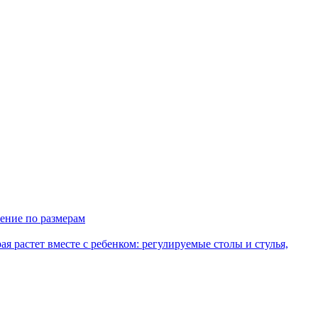
ение по размерам
рая растет вместе с ребенком: регулируемые столы и стулья,