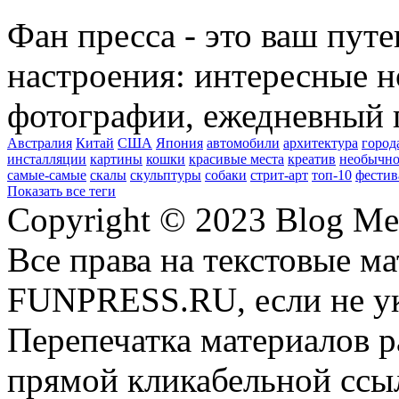
Фан пресса - это ваш пут
настроения: интересные н
фотографии, ежедневный 
Австралия
Китай
США
Япония
автомобили
архитектура
город
инсталляции
картины
кошки
красивые места
креатив
необычно
самые-самые
скалы
скульптуры
собаки
стрит-арт
топ-10
фестив
Показать все теги
Copyright © 2023 Blog Me
Все права на текстовые м
FUNPRESS.RU, если не ук
Перепечатка материалов р
прямой кликабельной сс