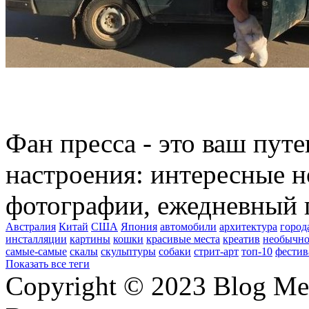
Фан пресса - это ваш пут
настроения: интересные н
фотографии, ежедневный 
Австралия
Китай
США
Япония
автомобили
архитектура
город
инсталляции
картины
кошки
красивые места
креатив
необычно
самые-самые
скалы
скульптуры
собаки
стрит-арт
топ-10
фестив
Показать все теги
Copyright © 2023 Blog Me