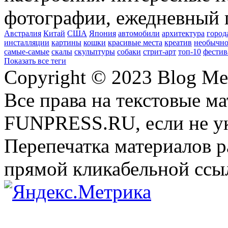
фотографии, ежедневный 
Австралия
Китай
США
Япония
автомобили
архитектура
город
инсталляции
картины
кошки
красивые места
креатив
необычно
самые-самые
скалы
скульптуры
собаки
стрит-арт
топ-10
фестив
Показать все теги
Copyright © 2023 Blog Me
Все права на текстовые м
FUNPRESS.RU, если не ук
Перепечатка материалов р
прямой кликабельной сс