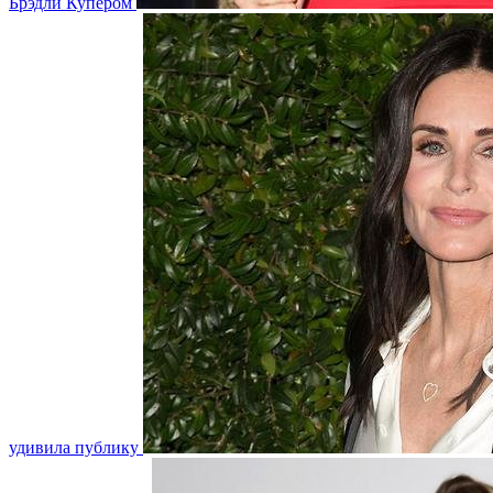
Брэдли Купером
удивила публику