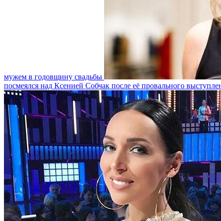
мужем в годовщину свадьбы
посмеялся над Ксенией Собчак после её провального выступле