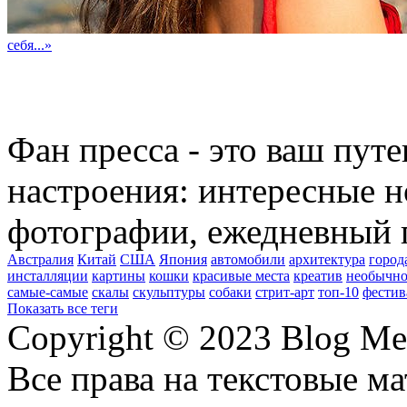
себя...»
Фан пресса - это ваш пут
настроения: интересные н
фотографии, ежедневный 
Австралия
Китай
США
Япония
автомобили
архитектура
город
инсталляции
картины
кошки
красивые места
креатив
необычно
самые-самые
скалы
скульптуры
собаки
стрит-арт
топ-10
фестив
Показать все теги
Copyright © 2023 Blog Me
Все права на текстовые м