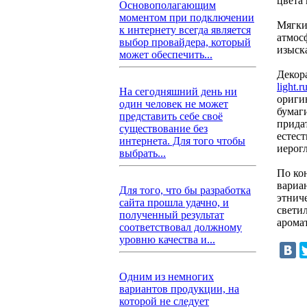
цвета 
Основополагающим
моментом при подключении
Мягки
к интернету всегда является
атмос
выбор провайдера, который
изыск
может обеспечить...
Декор
light.
На сегодняшний день ни
ориги
один человек не может
бумаг
представить себе своё
прида
существование без
естес
интернета. Для того чтобы
иерог
выбрать...
По ко
вариа
Для того, что бы разработка
этнич
сайта прошла удачно, и
светил
полученный результат
арома
соответствовал должному
уровню качества и...
Одним из немногих
вариантов продукции, на
которой не следует