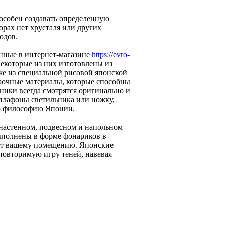
особен создавать определенную
орах нет хрусталя или других
одов.
нные в интернет-магазине
https://evro-
екоторые из них изготовлены из
же из специальной рисовой японской
прочные материалы, которые способны
ьники всегда смотрятся оригинально и
 плафоны светильника или ножку,
ую философию Японии.
 настенном, подвесном и напольном
ыполнены в форме фонариков в
рит вашему помещению. Японские
еповторимую игру теней, навевая