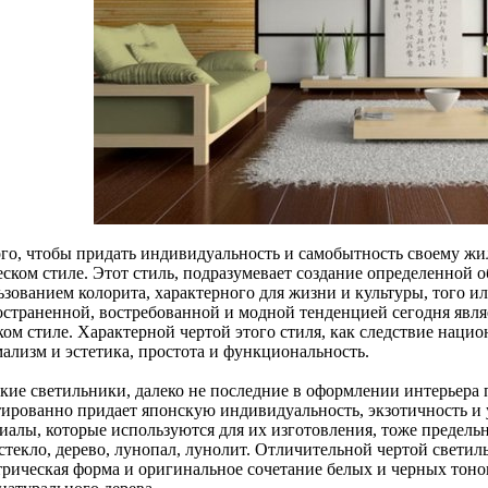
ого, чтобы придать индивидуальность и самобытность своему жи
еском стиле. Этот стиль, подразумевает создание определенной 
ьзованием колорита, характерного для жизни и культуры, того и
остраненной, востребованной и модной тенденцией сегодня явля
ом стиле. Характерной чертой этого стиля, как следствие нацио
ализм и эстетика, простота и функциональность.
кие светильники, далеко не последние в оформлении интерьера 
тированно придает японскую индивидуальность, экзотичность и
иалы, которые используются для их изготовления, тоже предельн
стекло, дерево, лунопал, лунолит. Отличительной чертой светил
трическая форма и оригинальное сочетание белых и черных тоно