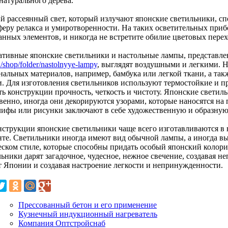
натурального дерева.
й рассеянный свет, который излучают японские светильники, сп
феру релакса и умиротворенности. На таких осветительных приб
анных элементов, и никогда не встретите обилие цветовых перех
ативные японские светильники и настольные лампы, представле
ru/shop/folder/nastolnyye-lampy
, выглядят воздушными и легкими. Н
нальных материалов, например, бамбука или легкой ткани, а так
и. Для изготовления светильников используют термостойкие и 
ть конструкции прочность, четкость и чистоту. Японские светил
твенно, иногда они декорируются узорами, которые наносятся на
лифы или рисунки заключают в себе художественную и образн
нструкции японские светильники чаще всего изготавливаются в
нте. Светильники иногда имеют вид обычной лампы, а иногда в
еском стиле, которые способны придать особый японский коло
ьники дарят загадочное, чудесное, нежное свечение, создавая н
т Японии и создавая настроение легкости и непринужденности.
Прессованный бетон и его применение
Кузнечный индукционный нагреватель
Компания Оптстройснаб