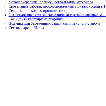
Металлочерепица: преимущества и виды материала
Кровельные работы, профессиональный монтаж кровли в 
Секреты поискового продвижения
Резьбонарезные станки: электрические резьбонарезные ма
Как купить квартиру на вторичке
Подушка для беременных с шариками пенополистирола
Сетевые дрели Makita