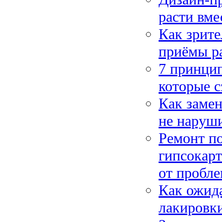
расти вме
Как зрит
приёмы ра
7 принци
которые с
Как замен
не наруши
Ремонт п
гипсокарт
от пробле
Как ожида
лакировки