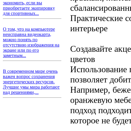
экономить, если вы
сбалансированн
приобретаете экипировку
для спортивных...
Практические с
интерьере
О том, что на компьютере
неисправна видеокарта,
можно понять по
отсутствию изображения на
Создавайте акц
экране или по его
заметным...
цветов
Использование 
В современном мире очень
важен вопрос сохранения
позволяет добит
энергетических ресурсов.
Лучшие умы мира работают
Например, беже
над решениями,...
оранжевую мебе
подход подходит
которое не буде