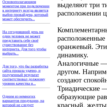
Основополагающим
выделяют три т
моментом при подключении
к интернету всегда является
расположении цв
выбор провайдера, который
может обеспечить...
Комплементарны
На сегодняшний день ни
расположенные 
один человек не может
представить себе своё
оранжевый. Эти
существование без
интернета. Для того чтобы
динамику.
выбрать...
Аналогичные — 
Для того, что бы разработка
другом. Наприм
сайта прошла удачно, и
полученный результат
создают спокой
соответствовал должному
уровню качества и...
Триадические —
образующие рав
Одним из немногих
вариантов продукции, на
красный, желтый
которой не следует