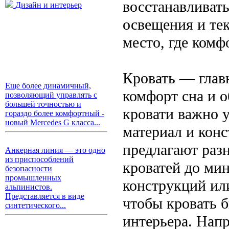
восстанавливать
Дизайн и интерьер
освещения и тек
место, где комф
Кровать — главн
Еще более динамичный,
комфорт сна и 
позволяющий управлять с
большей точностью и
кровати важно у
гораздо более комфортный -
новый Mercedes G класса...
материал и кон
предлагают раз
Анкерная линия — это одно
из приспособлений
кроватей до ми
безопасности
промышленных
конструкций ил
альпинистов.
Представляется в виде
чтобы кровать б
синтетического...
интерьера. Напр