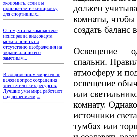
экономить, если вы
должен учитыва
приобретаете экипировку
для спортивных...
комнаты, чтобы
создать баланс 
О том, что на компьютере
неисправна видеокарта,
можно понять по
отсутствию изображения на
Освещение — од
экране или по его
заметным...
спальни. Прави
атмосферу и по
В современном мире очень
важен вопрос сохранения
освещение обыч
энергетических ресурсов.
Лучшие умы мира работают
или светильник
над решениями,...
комнату. Однак
источники света
тумбах или торш
и создавать раз