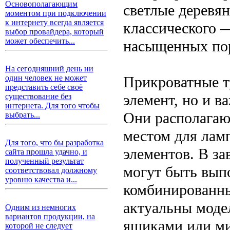
Основополагающим
светлые деревя
моментом при подключении
к интернету всегда является
классического —
выбор провайдера, который
может обеспечить...
насыщенных пор
На сегодняшний день ни
Прикроватные 
один человек не может
представить себе своё
элемент, но и в
существование без
интернета. Для того чтобы
Они располагаю
выбрать...
местом для лам
Для того, что бы разработка
элементов. В за
сайта прошла удачно, и
полученный результат
могут быть выпо
соответствовал должному
уровню качества и...
комбинированны
актуальны моде
Одним из немногих
вариантов продукции, на
ящиками или м
которой не следует