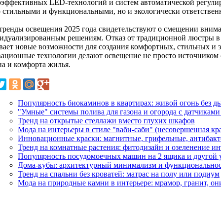
оэффективных LED-технологий и систем автоматической регулиро
о стильными и функциональными, но и экологически ответстве
 тренды освещения 2025 года свидетельствуют о смещении вним
идуализированным решениям. Отказ от традиционной люстры в 
вает новые возможности для создания комфортных, стильных и 
ационные технологии делают освещение не просто источником с
на и комфорта жилья.
Популярность биокаминов в квартирах: живой огонь без д
"Умные" системы полива для газона и огорода с датчиками
Тренд на открытые стеллажи вместо глухих шкафов
Мода на интерьеры в стиле "ваби-саби" (несовершенная кр
Инновационные краски: магнитные, грифельные, антибак
Тренд на комнатные растения: фитодизайн и озеленение ин
Популярность посудомоечных машин на 2 ящика и другой 
Дома-кубы: архитектурный минимализм и функционально
Тренд на спальни без кроватей: матрас на полу или подиум
Мода на природные камни в интерьере: мрамор, гранит, он