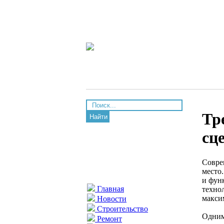
Тр
Найти
сц
Совре
место
и фун
Главная
техно
макси
Новости
Строительство
Одним
Ремонт