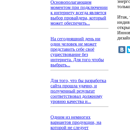
энерг
Основополагающим
тольк
моментом при подключении
к интернету всегда является
Итак,
выбор провайдера, который
индив
может обеспечить...
откры
Иннов
дизай
На сегодняшний день ни
один человек не может
представить себе своё
существование без
интернета. Для того чтобы
выбрать...
Для того, что бы разработка
сайта прошла удачно, и
полученный результат
соответствовал должному
уровню качества и...
Одним из немногих
вариантов продукции, на
которой не следует