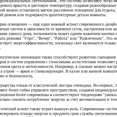
функциональных светильников. Эти системы позволяют легко ме
ировать яркость и цветовую температуру, создавая разнообразны
ной можно установить мягкое рассеянное освещение для отдыха, 
ий режим или подчеркнуть архитектурные детали комнаты.
рии освещения — еще один важный аспект современного дизайн
ление светом в зависимости от времени суток, настроения или а
мами умного дома, пользователь может одним нажатием кнопки 
ать режимы "Утро", "Вечер", "Работа" или "Развлечение". Это н
ствует энергоэффективности, поскольку свет включается только 
.
логические инновации также способствуют развитию сценариев
ров и систем управления с голосовыми ассистентами позволяет 
ением цвета и интенсивности. Например, в спальне можно настр
, а утром — яркое и стимулирующее. В кухне или ванной комнат
во и безопасность.
ущества отказа от классической люстры очевидны. Во-первых, 
ляют более гибко управлять пространством, создавая индивидуа
 решения более современны и соответствуют тенденциям "умных 
тельно снизить потребление энергии за счет автоматизации и то
гический аспект также играет важную роль. Современные сист
изировать отходы энергии и продлить срок службы светильнико