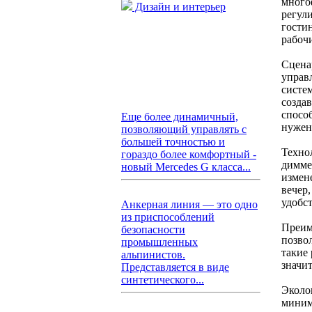
много
Дизайн и интерьер
регул
гости
рабоч
Сцена
управ
систе
создав
способ
Еще более динамичный,
нужен
позволяющий управлять с
большей точностью и
Техно
гораздо более комфортный -
димме
новый Mercedes G класса...
измен
вечер
удобст
Анкерная линия — это одно
из приспособлений
Преим
безопасности
позво
промышленных
такие
альпинистов.
значи
Представляется в виде
синтетического...
Эколо
миним