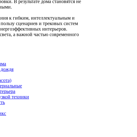
вки. В результате дома становятся не
нными.
ания к гибким, интеллектуальным и
пользу сценариев и трековых систем
энергоэффективных интерьеров.
вета, а важной частью современного
ыма
 дождя
асота)
териальные
терьера
узкой техники
сть
икс