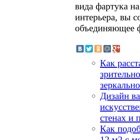
вида фартука на
интерьера, вы с
объединяющее ф
Как расст
зрительно
зеркально
Дизайн ва
искусстве
стенах и 
Как подо
12 м2 с м