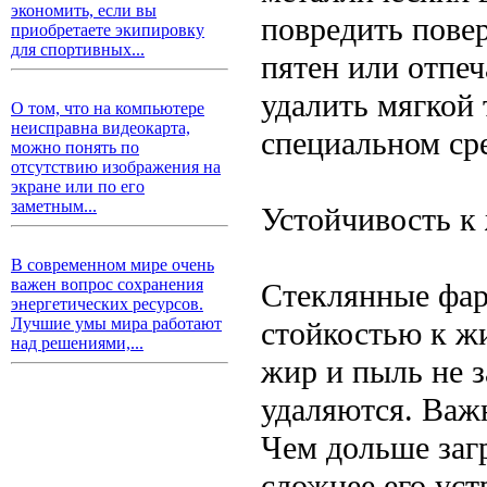
экономить, если вы
повредить повер
приобретаете экипировку
для спортивных...
пятен или отпеч
удалить мягкой 
О том, что на компьютере
неисправна видеокарта,
специальном сре
можно понять по
отсутствию изображения на
экране или по его
заметным...
Устойчивость к
В современном мире очень
важен вопрос сохранения
Стеклянные фар
энергетических ресурсов.
Лучшие умы мира работают
стойкостью к жи
над решениями,...
жир и пыль не з
удаляются. Важ
Чем дольше загр
сложнее его ус