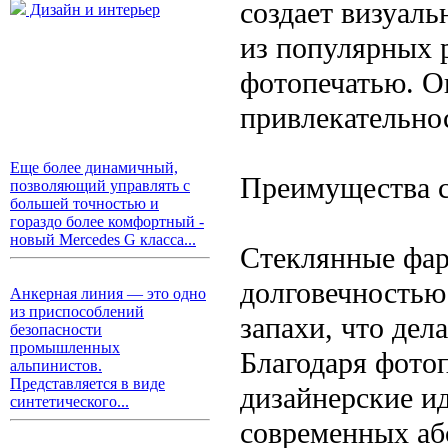
создает визуал
Дизайн и интерьер
из популярных 
фотопечатью. Он
привлекательно
Еще более динамичный,
Преимущества с
позволяющий управлять с
большей точностью и
гораздо более комфортный -
новый Mercedes G класса...
Стеклянные фар
долговечностью
Анкерная линия — это одно
из приспособлений
запахи, что дел
безопасности
промышленных
Благодаря фото
альпинистов.
Представляется в виде
дизайнерские ид
синтетического...
современных аб