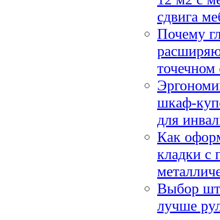
сдвига ме
Почему г
расширяю
точечном
Эргономик
шкаф-купе
для инва
Как оформ
кладки с
металлич
Выбор што
лучше рул