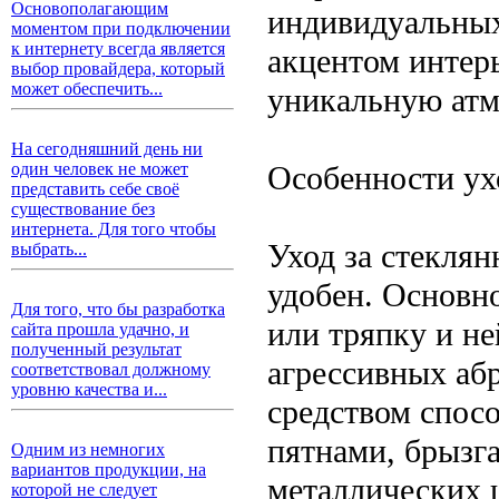
Основополагающим
индивидуальных
моментом при подключении
к интернету всегда является
акцентом интерь
выбор провайдера, который
может обеспечить...
уникальную атм
На сегодняшний день ни
Особенности ух
один человек не может
представить себе своё
существование без
интернета. Для того чтобы
Уход за стекля
выбрать...
удобен. Основн
Для того, что бы разработка
или тряпку и н
сайта прошла удачно, и
полученный результат
агрессивных аб
соответствовал должному
уровню качества и...
средством спос
пятнами, брызг
Одним из немногих
вариантов продукции, на
металлических 
которой не следует