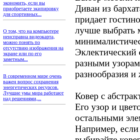
экономить, если вы
Диван из барха
приобретаете экипировку
для спортивных...
придает гостин
лучше выбрать 
О том, что на компьютере
неисправна видеокарта,
минималистичес
можно понять по
отсутствию изображения на
Эклектический 
экране или по его
заметным...
разными узорам
разнообразия и
В современном мире очень
важен вопрос сохранения
энергетических ресурсов.
Лучшие умы мира работают
Ковер с абстра
над решениями,...
Его узор и цвет
остальными эле
Например, если
выбирайте ковер