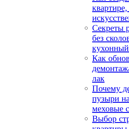
квартире,
искусств
Секреты 
без сколо
кухонный
Как обнов
демонтажа
лак
Почему д
пузыри на
меховые с
Выбор ст
квартиры,