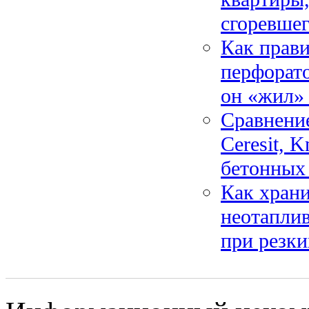
сгоревшег
Как прав
перфорато
он «жил»
Сравнение
Ceresit, 
бетонных 
Как хран
неотаплив
при резки