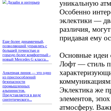
уникальную атм
Дизайн и интерьер
Особенно интер
эклектики — дв
различия, могут
придавая ему о
Еще более динамичный,
позволяющий управлять с
большей точностью и
Основные идеи 
гораздо более комфортный -
новый Mercedes G класса...
Лофт — стиль п
характеризующи
Анкерная линия — это одно
из приспособлений
коммуникациям
безопасности
промышленных
Эклектика же п
альпинистов.
Представляется в виде
элементов, эпо
синтетического...
атмосферу. Важ