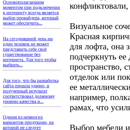
Основополагающим
конфликтовали, 
моментом при подключении
к интернету всегда является
выбор провайдера, который
может обеспечить...
Визуальное соч
Красная кирпич
На сегодняшний день ни
для лофта, она 
один человек не может
представить себе своё
подчеркнуть ее 
существование без
интернета. Для того чтобы
пространство, с
выбрать...
отделок или по
Для того, что бы разработка
ее металлическ
сайта прошла удачно, и
полученный результат
например, полк
соответствовал должному
уровню качества и...
рамах, что усил
Одним из немногих
вариантов продукции, на
Выбор мебели и
которой не следует