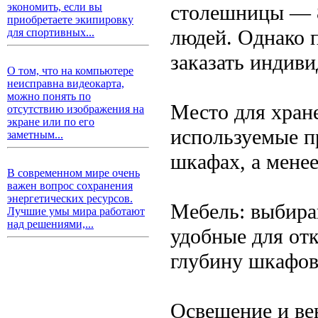
столешницы — 8
экономить, если вы
приобретаете экипировку
людей. Однако 
для спортивных...
заказать индив
О том, что на компьютере
неисправна видеокарта,
можно понять по
Место для хране
отсутствию изображения на
экране или по его
используемые п
заметным...
шкафах, а мене
В современном мире очень
важен вопрос сохранения
энергетических ресурсов.
Мебель: выбира
Лучшие умы мира работают
над решениями,...
удобные для от
глубину шкафов
Освещение и ве