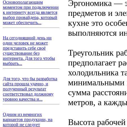
Эргономика — э
Основополагающим
моментом при подключении
предметов и эле
к интернету всегда является
выбор провайдера, который
кухне это особе
может обеспечить...
выполняются ин
На сегодняшний день ни
один человек не может
представить себе своё
Треугольник ра
существование без
интернета. Для того чтобы
предполагает р
выбрать...
холодильника т
Для того, что бы разработка
минимальными 
сайта прошла удачно, и
полученный результат
сумма расстоян
соответствовал должному
уровню качества и...
метров, а кажды
Одним из немногих
вариантов продукции, на
Высота рабочей
которой не следует