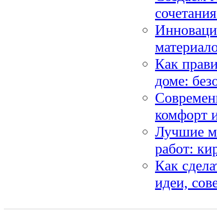
сочетания
Инноваци
материало
Как прави
доме: без
Современн
комфорт и
Лучшие м
работ: ки
Как сдела
идеи, сов