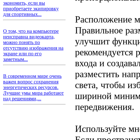
экономить, если вы
приобретаете экипировку
для спортивных...
Расположение м
Правильное раз
О том, что на компьютере
неисправна видеокарта,
улучшит функци
можно понять по
отсутствию изображения на
рекомендуется р
экране или по его
заметным...
входа и создава
разместить напр
В современном мире очень
важен вопрос сохранения
света, чтобы из
энергетических ресурсов.
Лучшие умы мира работают
шириной миниму
над решениями,...
передвижения.
Используйте м
Если пространст