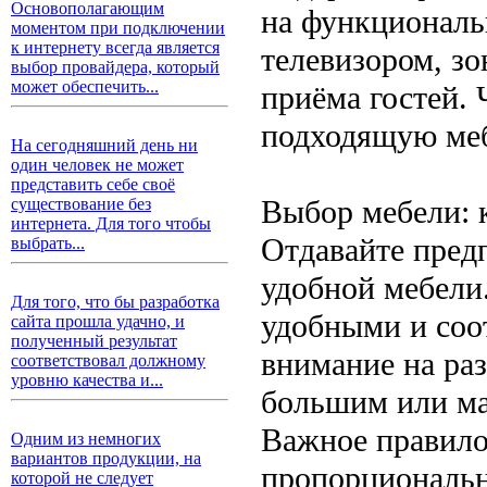
Основополагающим
на функциональ
моментом при подключении
к интернету всегда является
телевизором, зо
выбор провайдера, который
может обеспечить...
приёма гостей.
подходящую меб
На сегодняшний день ни
один человек не может
представить себе своё
Выбор мебели: 
существование без
интернета. Для того чтобы
Отдавайте пред
выбрать...
удобной мебели
Для того, что бы разработка
удобными и соо
сайта прошла удачно, и
полученный результат
внимание на ра
соответствовал должному
уровню качества и...
большим или ма
Важное правило
Одним из немногих
вариантов продукции, на
пропорциональн
которой не следует