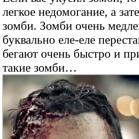
легкое недомогание, а зат
зомби. Зомби очень медле
буквально еле-еле переста
бегают очень быстро и пр
такие зомби…