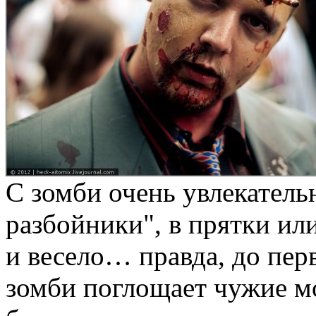
С зомби очень увлекательн
разбойники", в прятки ил
и весело… правда, до перв
зомби поглощает чужие мо