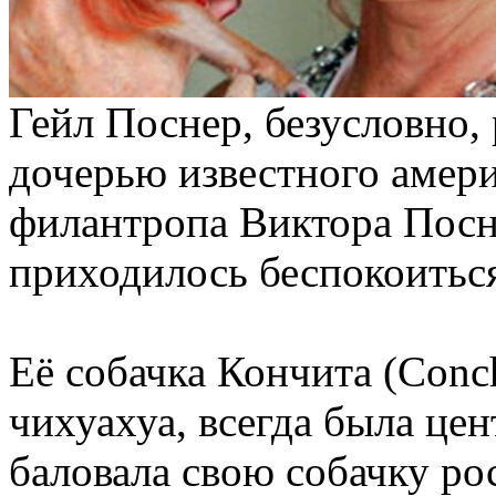
Гейл Поснер, безусловно,
дочерью известного амери
филантропа Виктора Посне
приходилось беспокоиться
Её собачка Кончита (Conch
чихуахуа, всегда была цен
баловала свою собачку р