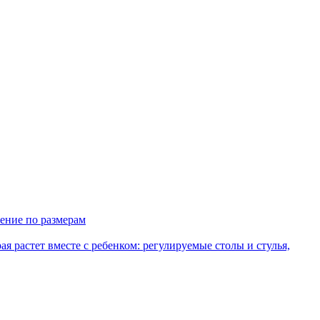
ение по размерам
рая растет вместе с ребенком: регулируемые столы и стулья,