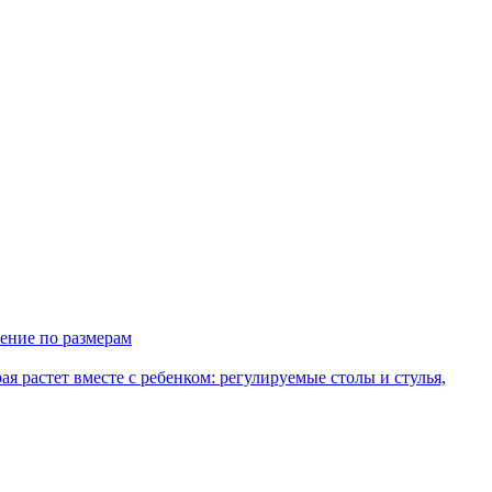
ение по размерам
рая растет вместе с ребенком: регулируемые столы и стулья,