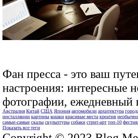
Фан пресса - это ваш пут
настроения: интересные н
фотографии, ежедневный 
Австралия
Китай
США
Япония
автомобили
архитектура
город
инсталляции
картины
кошки
красивые места
креатив
необычно
самые-самые
скалы
скульптуры
собаки
стрит-арт
топ-10
фестив
Показать все теги
Copyright © 2023 Blog Me