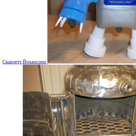
Скарлетт Йохансонн