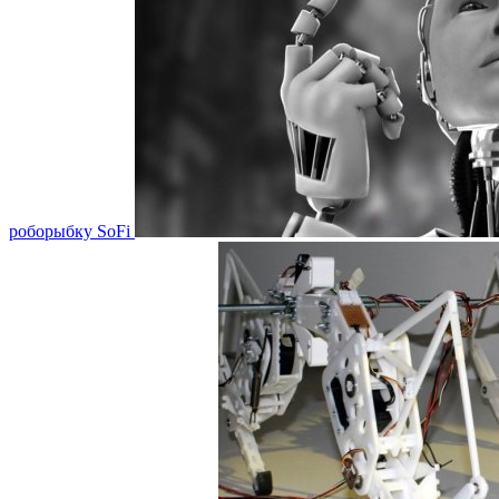
роборыбку SoFi