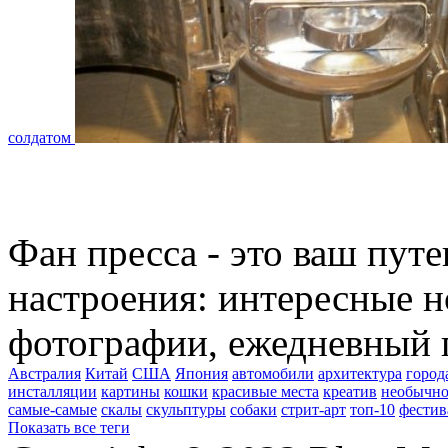
солдатом
Фан пресса - это ваш пут
настроения: интересные н
фотографии, ежедневный 
Австралия
Китай
США
Япония
автомобили
архитектура
город
инсталляции
картины
кошки
красивые места
креатив
необычно
самые-самые
скалы
скульптуры
собаки
стрит-арт
топ-10
фестив
Показать все теги