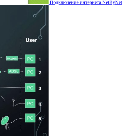
Подключение интернета NetByNet