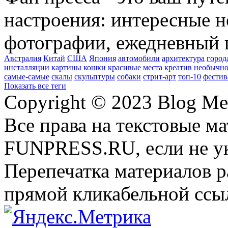
настроения: интересные н
фотографии, ежедневный 
Австралия
Китай
США
Япония
автомобили
архитектура
город
инсталляции
картины
кошки
красивые места
креатив
необычно
самые-самые
скалы
скульптуры
собаки
стрит-арт
топ-10
фестив
Показать все теги
Copyright © 2023 Blog Me
Все права на текстовые м
FUNPRESS.RU, если не ук
Перепечатка материалов р
прямой кликабельной сс