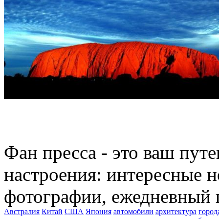
Фан пресса - это ваш пут
настроения: интересные н
фотографии, ежедневный 
Австралия
Китай
США
Япония
автомобили
архитектура
город