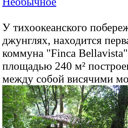
Необычное
У тихоокеанского побереж
джунглях, находится перв
коммуна "Finca Bellavist
площадью 240 м² построен
между собой висячими мо