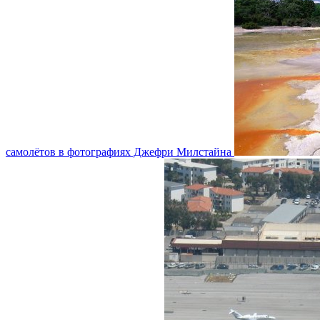
самолётов в фотографиях Джефри Милстайна