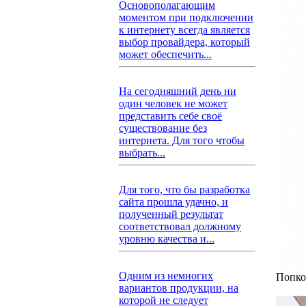
Основополагающим
моментом при подключении
к интернету всегда является
выбор провайдера, который
может обеспечить...
На сегодняшний день ни
один человек не может
представить себе своё
существование без
интернета. Для того чтобы
выбрать...
Для того, что бы разработка
сайта прошла удачно, и
полученный результат
соответствовал должному
уровню качества и...
Одним из немногих
Попко
вариантов продукции, на
которой не следует