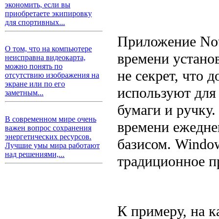
экономить, если вы
приобретаете экипировку
для спортивных...
Приложение Not
О том, что на компьютере
времени устано
неисправна видеокарта,
можно понять по
не секрет, что 
отсутствию изображения на
экране или по его
используют для
заметным...
бумаги и ручку.
В современном мире очень
времени ежедне
важен вопрос сохранения
энергетических ресурсов.
базисом. Window
Лучшие умы мира работают
над решениями,...
традиционное п
К примеру, на к