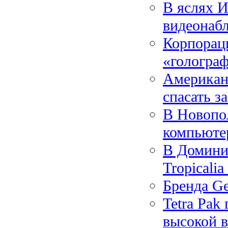
В яслях И
видеонаб
Корпораци
«гологра
Американ
спасать з
В Новопо
компьюте
В Доминик
Tropicalia
Бренда Ge
Tetra Pak
высокой 