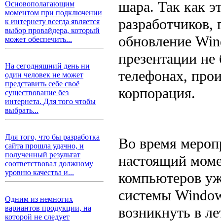
шара. Так как э
Основополагающим
моментом при подключении
разработчиков,
к интернету всегда является
выбор провайдера, который
обновление Win
может обеспечить...
презентации не 
На сегодняшний день ни
телефонах, про
один человек не может
представить себе своё
корпорация.
существование без
интернета. Для того чтобы
выбрать...
Для того, что бы разработка
Во время мероп
сайта прошла удачно, и
полученный результат
настоящий моме
соответствовал должному
уровню качества и...
компьютеров уж
системы Window
Одним из немногих
вариантов продукции, на
возникнуть в ле
которой не следует