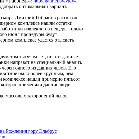
ии « Габриель»:
http://gabriel.by/vidy-
одобрать оптимальный вариант.
о мира Дмитрий Гибранов рассказал
пещерном комплексе нашли остатки
о работники извлекли из пещеры только
того июня процедуры будут
ерном комплексе удастся отыскать
вумстам тысячам лет, но эти данные
анки направят на специальный анализ.
череп одного из давних львов. Его
животное было более крупным, чем
м комплексе нашли примерно пятьсот
 которое применяли давние люди.
ше массовых захоронений львов
нь Рождения гору Эльбрус
ram