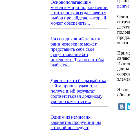
грани
Основополагающим
pamyat
моментом при подключении
к интернету всегда является
Один 
выбор провайдера, который
сотру
может обеспечить...
десят
полов
продо
На сегодняшний день ни
кости
один человек не может
представить себе своё
Приме
существование без
являю
интернета. Для того чтобы
Испол
выбрать...
длина
совре
элеме
Для того, что бы разработка
сайта прошла удачно, и
Экспе
полученный результат
обнару
соответствовал должному
уровню качества и...
Одним из немногих
вариантов продукции, на
которой не следует