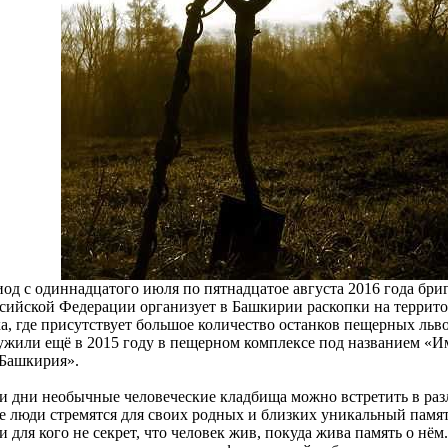
иод с одиннадцатого июля по пятнадцатое августа 2016 года бр
ссийской Федерации организует в Башкирии раскопки на террито
ка, где присутствует большое количество останков пещерных ль
ужили ещё в 2015 году в пещерном комплексе под названием «И
«Башкирия».
и дни необычные человеческие кладбища можно встретить в раз
е люди стремятся для своих родных и близких уникальный памят
и для кого не секрет, что человек жив, покуда жива память о нё