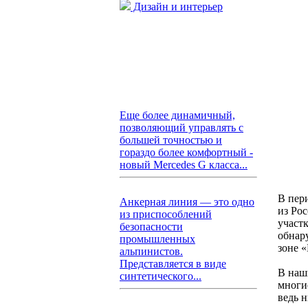
Дизайн и интерьер
Еще более динамичный,
позволяющий управлять с
большей точностью и
гораздо более комфортный -
новый Mercedes G класса...
В пер
Анкерная линия — это одно
из Ро
из приспособлений
участ
безопасности
обнар
промышленных
зоне 
альпинистов.
Представляется в виде
В наш
синтетического...
многи
ведь н