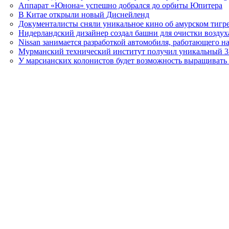
Аппарат «Юнона» успешно добрался до орбиты Юпитера
В Китае открыли новый Диснейленд
Документалисты сняли уникальное кино об амурском тигр
Нидерландский дизайнер создал башни для очистки воздух
Nissan занимается разработкой автомобиля, работающего на
Мурманский технический институт получил уникальный 3
У марсианских колонистов будет возможность выращивать