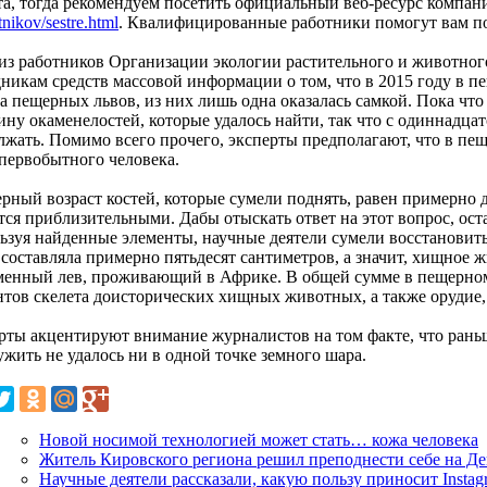
та, тогда рекомендуем посетить официальный веб-ресурс компан
nikov/sestre.html
. Квалифицированные работники помогут вам п
из работников Организации экологии растительного и животног
дникам средств массовой информации о том, что в 2015 году в 
ка пещерных львов, из них лишь одна оказалась самкой. Пока чт
ину окаменелостей, которые удалось найти, так что с одиннадца
лжать. Помимо всего прочего, эксперты предполагают, что в пещ
 первобытного человека.
рный возраст костей, которые сумели поднять, равен примерно д
тся приблизительными. Дабы отыскать ответ на этот вопрос, ост
ьзуя найденные элементы, научные деятели сумели восстановить 
 составляла примерно пятьдесят сантиметров, а значит, хищное 
менный лев, проживающий в Африке. В общей сумме в пещерно
нтов скелета доисторических хищных животных, а также орудие,
рты акцентируют внимание журналистов на том факте, что рань
жить не удалось ни в одной точке земного шара.
Новой носимой технологией может стать… кожа человека
Житель Кировского региона решил преподнести себе на Де
Научные деятели рассказали, какую пользу приносит Instag