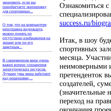
экономить, если вы
Ознакомиться с
приобретаете экипировку
для спортивных...
специализирова
success.ru/biogr
О том, что на компьютере
неисправна видеокарта,
можно понять по
Итак, в шоу буд
отсутствию изображения на
экране или по его
спортивных зало
заметным...
месяца. Участн
В современном мире очень
неимоверными и
важен вопрос сохранения
энергетических ресурсов.
претенденток в
Лучшие умы мира работают
над решениями,...
создателей, сум
(значительные н
переход на прав
окончания прое