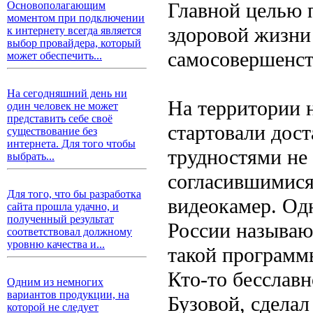
Главной целью 
Основополагающим
моментом при подключении
здоровой жизни
к интернету всегда является
выбор провайдера, который
самосовершенс
может обеспечить...
На сегодняшний день ни
На территории 
один человек не может
представить себе своё
стартовали дост
существование без
интернета. Для того чтобы
трудностями не
выбрать...
согласившимися
Для того, что бы разработка
видеокамер. Од
сайта прошла удачно, и
полученный результат
России называют
соответствовал должному
уровню качества и...
такой программ
Кто-то бесславн
Одним из немногих
вариантов продукции, на
Бузовой, сделал
которой не следует