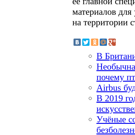
её главной спе
материалов для
на территории с
В Британи
Необычная
почему пт
Airbus бу
В 2019 го
искусств
Учёные с
безболезн