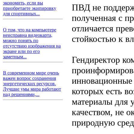
экономить, если вы
ПВД не поддерж
приобретаете экипировку
для спортивных...
полученная с п
отличается пре
О том, что на компьютере
неисправна видеокарта,
стойкостью к вл
можно понять по
отсутствию изображения на
экране или по его
заметным...
Гендиректор ко
проинформирова
В современном мире очень
инновационные 
важен вопрос сохранения
энергетических ресурсов.
которых есть во
Лучшие умы мира работают
над решениями,...
материалы для 
качеством, не о
природную сред