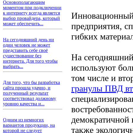
Основополагающим
моментом при подключении
к интернету всегда является
Инновационный 
выбор провайдера, который
предприятия, с
может обеспечить...
гибких материал
На сегодняшний день ни
один человек не может
представить себе своё
На сегодняшний
существование без
интернета. Для того чтобы
используют бол
выбрать...
том числе и вт
Для того, что бы разработка
гранулы ПВД вт
сайта прошла удачно, и
полученный результат
специализирова
соответствовал должному
уровню качества и...
востребованност
демократичной ц
Одним из немногих
вариантов продукции, на
также экологич
которой не следует