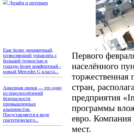
Дизайн и интерьер
Еще более динамичный,
Первого феврал
позволяющий управлять с
большей точностью и
населённого пу
гораздо более комфортный -
новый Mercedes G класса...
торжественная 
стран, располаг
Анкерная линия — это одно
из приспособлений
предприятия «Im
безопасности
промышленных
программы влож
альпинистов.
Представляется в виде
евро. Компания 
синтетического...
мест.