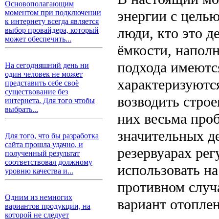
Основополагающим
энергии с целью
моментом при подключении
к интернету всегда является
люди, кто это д
выбор провайдера, который
может обеспечить...
ёмкости, наполн
подхода имеютс
На сегодняшний день ни
один человек не может
характеризуютс
представить себе своё
существование без
возводить строе
интернета. Для того чтобы
выбрать...
них весьма проб
значительных де
Для того, что бы разработка
сайта прошла удачно, и
резервуарах рег
полученный результат
соответствовал должному
использовать на
уровню качества и...
противном случ
Одним из немногих
вариант отоплен
вариантов продукции, на
которой не следует