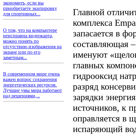
экономить, если вы
приобретаете экипировку
Главной отличи
для спортивных...
комплекса Empa 
О том, что на компьютере
запасается в фо
неисправна видеокарта,
можно понять по
составляющая –
отсутствию изображения на
именуют «щелок
экране или по его
заметным...
главных компон
гидрооксид натр
В современном мире очень
важен вопрос сохранения
разряд консерви
энергетических ресурсов.
Лучшие умы мира работают
зарядки энергия
над решениями,...
источников, к п
оправляется в 
испаряющий воду