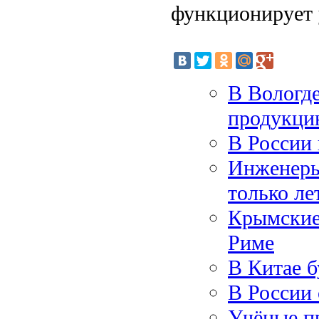
функционирует у
В Вологде
продукци
В России 
Инженеры
только ле
Крымские 
Риме
В Китае б
В России
Учёные п