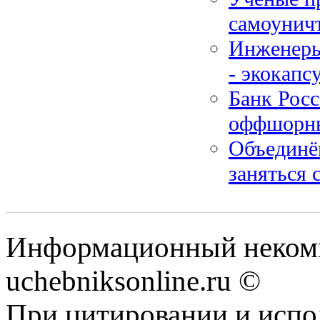
самоунич
Инженеры
- экокапс
Банк Росс
оффшорны
Объединё
заняться 
Информационный некомм
uchebniksonline.ru ©
При цитировании и испо