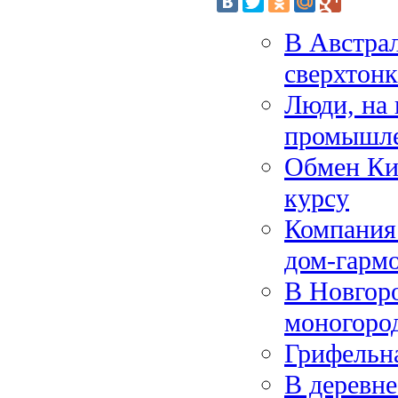
В Австра
сверхтонк
Люди, на 
промышле
Обмен Ки
курсу
Компания 
дом-гарм
В Новгоро
моногоро
Грифельна
В деревн