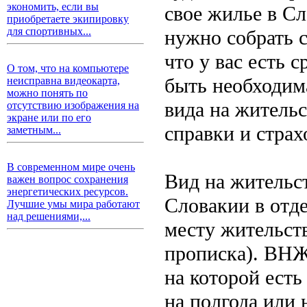
экономить, если вы
свое жилье в Сл
приобретаете экипировку
для спортивных...
нужно собрать с
что у вас есть 
О том, что на компьютере
быть необходима
неисправна видеокарта,
можно понять по
вида на жительс
отсутствию изображения на
экране или по его
справки и страх
заметным...
В современном мире очень
Вид на жительс
важен вопрос сохранения
энергетических ресурсов.
Словакии в отд
Лучшие умы мира работают
над решениями,...
месту жительств
прописка). ВНЖ 
на которой ест
на полгода или 