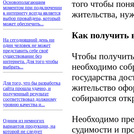
того чтобы пон
Основополагающим
моментом при подключении
жительства, нуж
к интернету всегда является
выбор провайдера, который
может обеспечить...
Как получить 
На сегодняшний день ни
один человек не может
представить себе своё
Чтобы получить
существование без
интернета. Для того чтобы
необходимо собр
выбрать...
государства дос
Для того, что бы разработка
жительство офо
сайта прошла удачно, и
полученный результат
собираются откр
соответствовал должному
уровню качества и...
Необходимо пред
Одним из немногих
вариантов продукции, на
судимости и пр
которой не следует