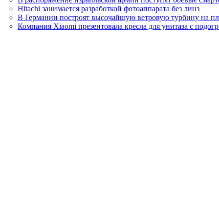
Hitachi занимается разработкой фотоаппарата без линз
В Германии построят высочайшую ветровую турбину на пл
Компания Xiaomi презентовала кресла для унитаза с подог