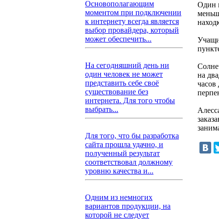
Основополагающим
Один 
моментом при подключении
меньше
к интернету всегда является
наход
выбор провайдера, который
может обеспечить...
Учащи
пункт
На сегодняшний день ни
Солне
один человек не может
на дв
представить себе своё
часов 
существование без
перпе
интернета. Для того чтобы
выбрать...
Алесс
заказ
заним
Для того, что бы разработка
сайта прошла удачно, и
полученный результат
соответствовал должному
уровню качества и...
Одним из немногих
вариантов продукции, на
которой не следует