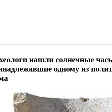
хеологи нашли солнечные час
инадлежавшие одному из полит
ма