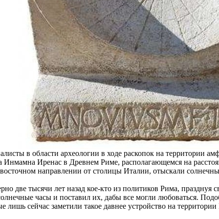
алисты в области археологии в ходе раскопок на территории ам
а Инмамна Иренас в Древнем Риме, располагающемся на расстоя
-восточном направлении от столицы Италии, отыскали солнечны
но две тысячи лет назад кое-кто из политиков Рима, празднуя с
 солнечные часы и поставил их, дабы все могли любоваться. Под
ые лишь сейчас заметили такое давнее устройство на территории