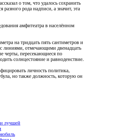
сказал о том, что удалось сохранить
 разного рода надписи, а значит, эта
дования амфитеатра в населённом
метра на тридцать пять сантиметров и
 с линиями, отмечающими двенадцать
тые черты, пересекающиеся по
одить солнцестояние и равноденствие.
ифицировать личность политика,
була, но также должность, которую он
ли лучшей
и
омобиль
тфоны