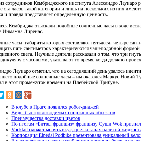
из сотрудников Кембриджского института Алессандро Лаунаро рас
 ста часов такой категории и лишь на нескольких из них имеются
ка и правда представляет определённую ценность.
еся Кембриджа отыскали подобные солнечные часы в ходе иссле
е Инмамна Лиренас.
чные часы, габариты которых составляют пятьдесят четыре санти
адцать пять сантиметров характеризуются чашеподобной формой
дневного света. Научные деятели рассказали о том, что три гну
ндикуляру с часовыми, указывают то время, когда должно происх
андро Лаунаро отметил, что на сегодняшний день удалось идент
авшего подобные солнечные часы – им оказался Маркус Новий Ту
ал в этот промежуток времени на Плебейской Трибуне.
В клубе в Праге появился робот-диджей
Виды быстровозводимых спортивных объектов
Преимущества доставки цветов
По итогам «Битвы франшиз» франшизу Суши Wok призна
Vocktail сможет менять вкус, цвет и запах налитой жидкост
Корпорация Elpedal Podbike презентовала уникальный вел
В распоряжение израильской армии поступят боевые смар