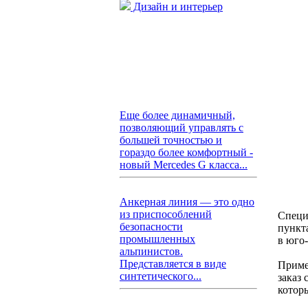
Дизайн и интерьер
Еще более динамичный,
позволяющий управлять с
большей точностью и
гораздо более комфортный -
новый Mercedes G класса...
Анкерная линия — это одно
из приспособлений
Специ
безопасности
пункт
промышленных
в юго
альпинистов.
Представляется в виде
Пример
синтетического...
заказ
котор