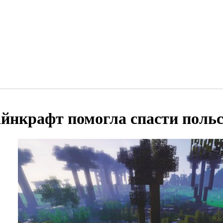
йнкрафт помогла спасти польс