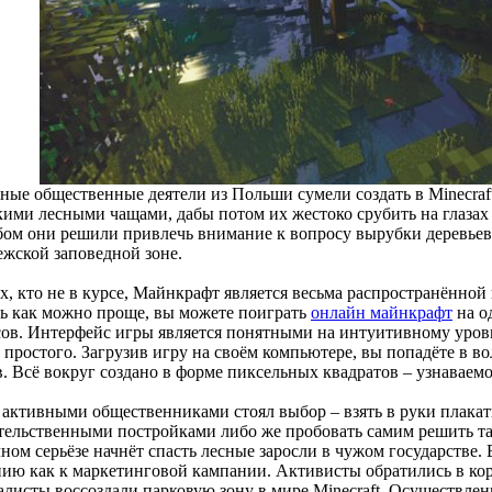
ные общественные деятели из Польши сумели создать в Minecra
кими лесными чащами, дабы потом их жестоко срубить на глазах
бом они решили привлечь внимание к вопросу вырубки деревьев,
ежской заповедной зоне.
х, кто не в курсе, Майнкрафт является весьма распространённой
ть как можно проще, вы можете поиграть
онлайн майнкрафт
на о
сов. Интерфейс игры является понятными на интуитивному уровне
 простого. Загрузив игру на своём компьютере, вы попадёте в 
в. Всё вокруг создано в форме пиксельных квадратов – узнаваем
 активными общественниками стоял выбор – взять в руки плакат
тельственными постройками либо же пробовать самим решить та
лном серьёзе начнёт спасть лесные заросли в чужом государстве
нию как к маркетинговой кампании. Активисты обратились в ко
алисты воссоздали парковую зону в мире Minecraft. Осуществле