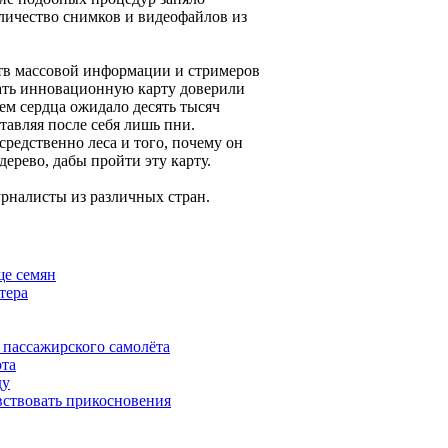
личество снимков и видеофайлов из
тв массовой информации и стримеров
ать инновационную карту доверили
ем сердца ожидало десять тысяч
тавляя после себя лишь пни.
редственно леса и того, почему он
ерево, дабы пройти эту карту.
урналисты из различных стран.
ще семян
тера
 пассажирского самолёта
ота
ду
вствовать прикосновения