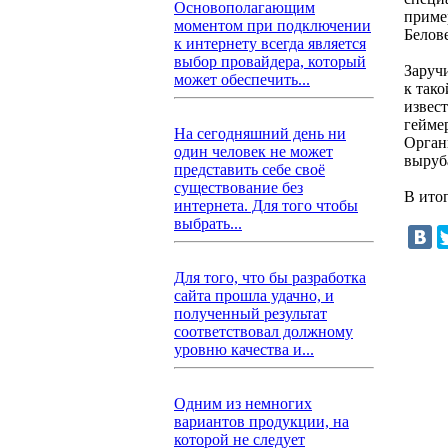
Основополагающим
приме
моментом при подключении
Белов
к интернету всегда является
выбор провайдера, который
Заруч
может обеспечить...
к так
извес
геймер
На сегодняшний день ни
Орган
один человек не может
выруба
представить себе своё
существование без
В ито
интернета. Для того чтобы
выбрать...
Для того, что бы разработка
сайта прошла удачно, и
полученный результат
соответствовал должному
уровню качества и...
Одним из немногих
вариантов продукции, на
которой не следует