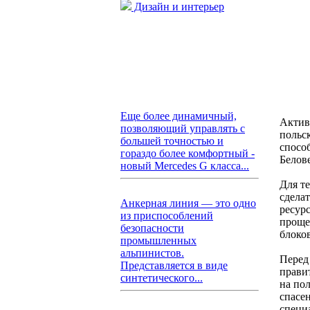
Дизайн и интерьер
Еще более динамичный,
Актив
позволяющий управлять с
польс
большей точностью и
спосо
гораздо более комфортный -
Белов
новый Mercedes G класса...
Для те
сдела
Анкерная линия — это одно
ресур
из приспособлений
проще
безопасности
блоко
промышленных
альпинистов.
Перед
Представляется в виде
прави
синтетического...
на по
спасе
специ