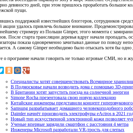
рно девяносто дней, при этом пришлось проработать большое ко
ежской пущи.
ившись поддержкой известнейших блоггеров, сотрудников средс
ой акции удалось привлечь большое внимание. Продемонстриров
тнейшему стримеру из Польши Gimper, этого момента с замирани
ов. После старта трансляции деревья вдруг начали пропадать, ос
изаторы показа одновременно зачитывал данные по поводу непос
ется. А самому Gimper необходимо было отыскать хотя бы одно д
ге о программе начали говорить не только игровые СМИ, но и ж
Специалисты хотят совершенствовать Всемирное хранили
В Подмосковье начали возводить дома с помощью 3D-прин
В Британии хотят запустить поезда на солнечной энергии
Simone Rocha презентовала свою новую коллекцию
Китайские инженеры представили концепт гиперзвукового
Samsung разрабатывает домашнего человекоподобного роб
Daimler начнёт производить электрофуры eActros в 2021 го
Новый тип искусственной электронной кожи позволяет чу
Ученые впервые зарядили смартфон с расстояния 4 метра
Инженеры Microsoft разработали VR-трость для слепых