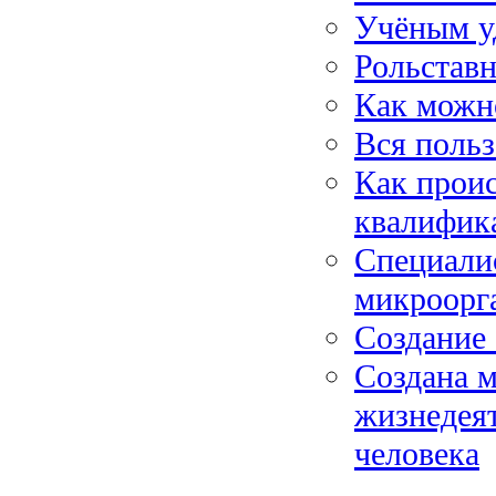
Учёным у
Рольстав
Как можно
Вся польз
Как прои
квалифик
Специалис
микроорг
Создание
Создана 
жизнедеят
человека