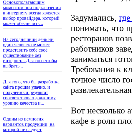
Основополагающим
моментом при подключении
к интернету всегда является
Задумались,
где
выбор провайдера, который
может обеспечить...
понимать, что п
ресторанов поз
На сегодняшний день ни
один человек не может
работников заве
представить себе своё
существование без
заниматься гото
интернета. Для того чтобы
выбрать...
Требования к к
точное число го
Для того, что бы разработка
сайта прошла удачно, и
развлекательная
полученный результат
соответствовал должному
уровню качества и...
Вот несколько а
кафе в роли пло
Одним из немногих
вариантов продукции, на
которой не следует