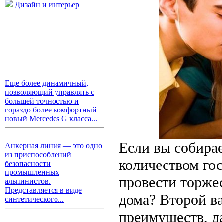
Дизайн и интерьер
Еще более динамичный,
позволяющий управлять с
большей точностью и
гораздо более комфортный -
новый Mercedes G класса...
Если вы собира
Анкерная линия — это одно
из приспособлений
количеством гос
безопасности
промышленных
провести торже
альпинистов.
Представляется в виде
дома? Второй в
синтетического...
преимуществ, да