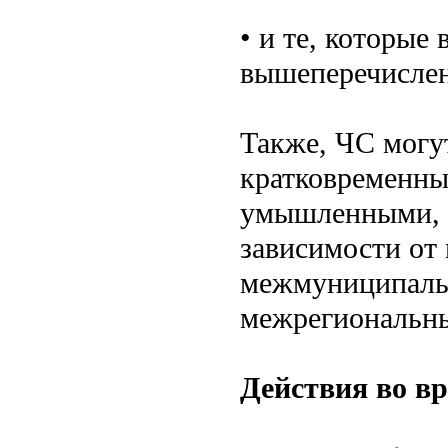
• и те, которые
вышеперечислен
Также, ЧС могу
кратковременны
умышленными, с
зависимости от
межмуниципальн
межрегиональн
Действия во в