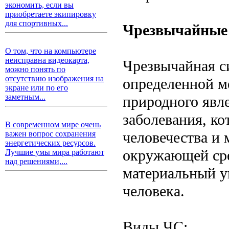
экономить, если вы
приобретаете экипировку
для спортивных...
Чрезвычайные 
О том, что на компьютере
неисправна видеокарта,
Чрезвычайная с
можно понять по
отсутствию изображения на
определенной ме
экране или по его
заметным...
природного явл
заболевания, ко
В современном мире очень
человечества и 
важен вопрос сохранения
энергетических ресурсов.
окружающей сре
Лучшие умы мира работают
над решениями,...
материальный у
человека.
Виды ЧС: