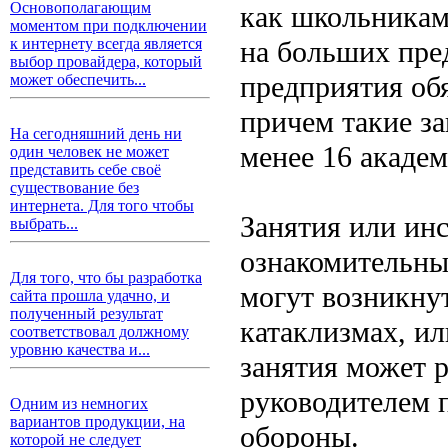
Основополагающим
как школьникам,
моментом при подключении
на больших пре
к интернету всегда является
выбор провайдера, который
предприятия об
может обеспечить...
причем такие з
На сегодняшний день ни
менее 16 академ
один человек не может
представить себе своё
существование без
интернета. Для того чтобы
Занятия или инс
выбрать...
ознакомительны
Для того, что бы разработка
могут возникну
сайта прошла удачно, и
полученный результат
катаклизмах, ил
соответствовал должному
уровню качества и...
занятия может 
руководителем 
Одним из немногих
вариантов продукции, на
обороны.
которой не следует