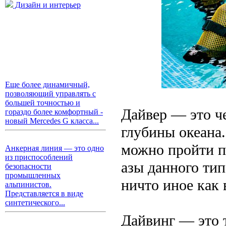
Дизайн и интерьер
Еще более динамичный,
позволяющий управлять с
большей точностью и
Дайвер — это ч
гораздо более комфортный -
новый Mercedes G класса...
глубины океана
можно пройти п
Анкерная линия — это одно
из приспособлений
азы данного ти
безопасности
промышленных
ничто иное как
альпинистов.
Представляется в виде
синтетического...
Дайвинг — это т