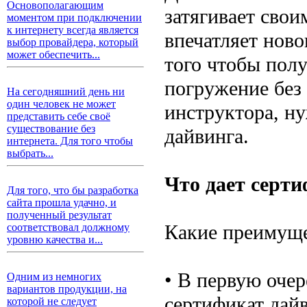
Основополагающим
затягивает сво
моментом при подключении
к интернету всегда является
впечатляет нов
выбор провайдера, который
может обеспечить...
того чтобы полу
погружение без
На сегодняшний день ни
один человек не может
инструктора, н
представить себе своё
существование без
дайвинга.
интернета. Для того чтобы
выбрать...
Что дает серти
Для того, что бы разработка
сайта прошла удачно, и
полученный результат
Какие преимуще
соответствовал должному
уровню качества и...
• В первую оче
Одним из немногих
вариантов продукции, на
сертификат дай
которой не следует