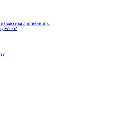
 из массива лиственницы
зу Wi-Fi?
ие?