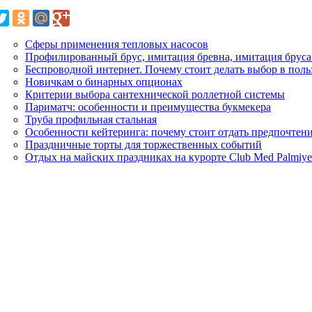
Сферы применения тепловых насосов
Профилированный брус, имитация бревна, имитация бруса
Беспроводной интернет. Почему стоит делать выбор в поль
Новичкам о бинарных опционах
Критерии выбора сантехнической роллетной системы
Париматч: особенности и преимущества букмекера
Труба профильная стальная
Особенности кейтеринга: почему стоит отдать предпочтен
Праздничные торты для торжественных событий
Отдых на майских праздниках на курорте Club Med Palmiye