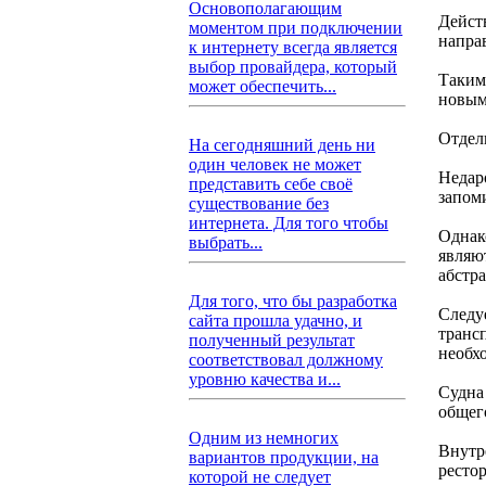
Основополагающим
Дейст
моментом при подключении
напра
к интернету всегда является
выбор провайдера, который
Таким
может обеспечить...
новым
Отдел
На сегодняшний день ни
один человек не может
Недар
представить себе своё
запом
существование без
интернета. Для того чтобы
Однак
выбрать...
являю
абстр
Для того, что бы разработка
Следу
сайта прошла удачно, и
транс
полученный результат
необх
соответствовал должному
уровню качества и...
Судна
общего
Одним из немногих
Внутр
вариантов продукции, на
ресто
которой не следует