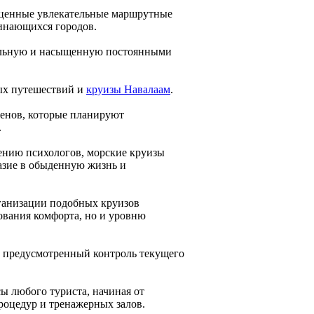
оценные увлекательные маршрутные
инающихся городов.
ельную и насыщенную постоянными
ых путешествий и
круизы Навалаам
.
енов, которые планируют
.
нению психологов, морские круизы
азие в обыденную жизнь и
ганизации подобных круизов
ования комфорта, но и уровню
т предусмотренный контроль текущего
ы любого туриста, начиная от
оцедур и тренажерных залов.