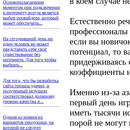
в коем случае н
Основополагающим
моментом при подключении
к интернету всегда является
выбор провайдера, который
Естественно реч
может обеспечить...
профессионалы 
На сегодняшний день ни
если вы новичо
один человек не может
потенциал, то в
представить себе своё
существование без
придерживаясь 
интернета. Для того чтобы
выбрать...
коэффициенты и
Для того, что бы разработка
сайта прошла удачно, и
Именно из-за аз
полученный результат
соответствовал должному
первый день игр
уровню качества и...
иметь тысячи и
Одним из немногих
порой не могут
вариантов продукции, на
которой не следует