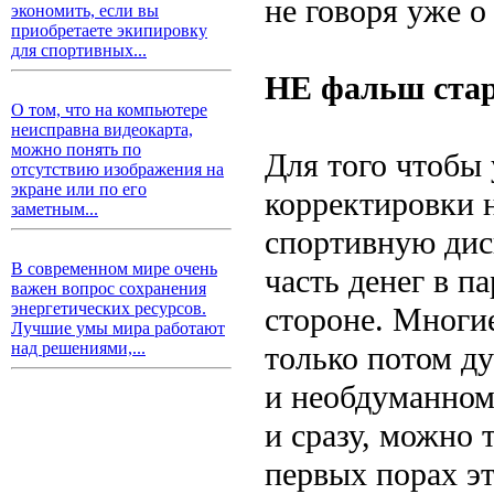
не говоря уже о
экономить, если вы
приобретаете экипировку
для спортивных...
НЕ фальш ста
О том, что на компьютере
неисправна видеокарта,
можно понять по
Для того чтобы
отсутствию изображения на
экране или по его
корректировки 
заметным...
спортивную дис
В современном мире очень
часть денег в па
важен вопрос сохранения
энергетических ресурсов.
стороне. Многи
Лучшие умы мира работают
над решениями,...
только потом д
и необдуманном 
и сразу, можно 
первых порах э