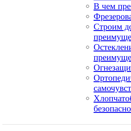
В чем пр
Фрезеров
Строим до
преимуще
Остеклени
преимуще
Огнезащи
Ортопедич
самочувс
Хлопчато
безопасно