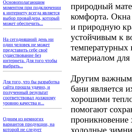
Основополагающим
природный мате
моментом при подключении
к интернету всегда является
комфорта. Окна
выбор провайдера, который
может обеспечить...
и природную кра
устойчивым к в
На сегодняшний день ни
один человек не может
температурных п
представить себе своё
материалом для 
существование без
интернета. Для того чтобы
выбрать...
Другим важным 
Для того, что бы разработка
бани является и
сайта прошла удачно, и
полученный результат
хорошими тепло
соответствовал должному
уровню качества и...
помогают сохра
проникновение 
Одним из немногих
вариантов продукции, на
холодные зимни
которой не следует