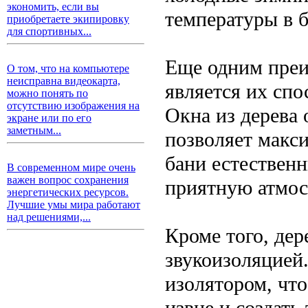
экономить, если вы
температуры в б
приобретаете экипировку
для спортивных...
Еще одним преи
О том, что на компьютере
неисправна видеокарта,
является их спо
можно понять по
отсутствию изображения на
Окна из дерева
экране или по его
заметным...
позволяет макс
бани естествен
В современном мире очень
важен вопрос сохранения
приятную атмос
энергетических ресурсов.
Лучшие умы мира работают
над решениями,...
Кроме того, де
звукоизоляцией
изолятором, чт
извне и создать