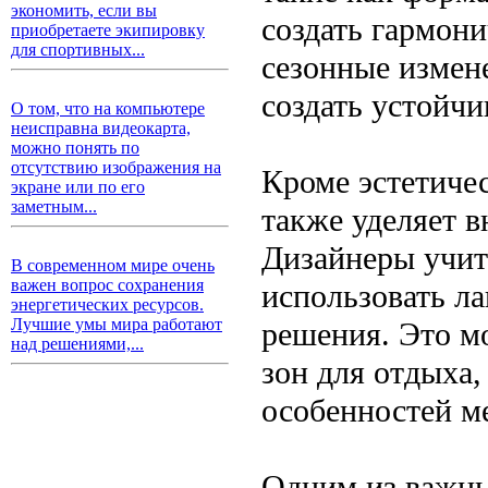
экономить, если вы
создать гармон
приобретаете экипировку
для спортивных...
сезонные измен
создать устойч
О том, что на компьютере
неисправна видеокарта,
можно понять по
отсутствию изображения на
Кроме эстетиче
экране или по его
заметным...
также уделяет 
Дизайнеры учит
В современном мире очень
важен вопрос сохранения
использовать л
энергетических ресурсов.
Лучшие умы мира работают
решения. Это м
над решениями,...
зон для отдыха,
особенностей ме
Одним из важны