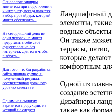
Основополагающим
моментом при подключении
к интернету всегда является
Ландшафтный ди
выбор провайдера, который
может обеспечить...
элементы, такие
водные объекты,
На сегодняшний день ни
Он также может
один человек не может
представить себе своё
террасы, патио,
существование без
интернета. Для того чтобы
которые делают
выбрать...
комфортным для
Для того, что бы разработка
сайта прошла удачно, и
полученный результат
Одной из главн
соответствовал должному
уровню качества и...
создание эстети
Дизайнеры ланд
Одним из немногих
вариантов продукции, на
такие как форма
которой не следует