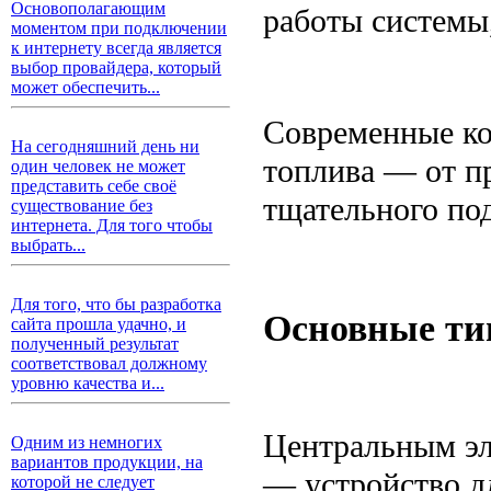
Основополагающим
работы системы,
моментом при подключении
к интернету всегда является
выбор провайдера, который
может обеспечить...
Современные ко
На сегодняшний день ни
топлива — от пр
один человек не может
представить себе своё
тщательного по
существование без
интернета. Для того чтобы
выбрать...
Для того, что бы разработка
Основные ти
сайта прошла удачно, и
полученный результат
соответствовал должному
уровню качества и...
Центральным эл
Одним из немногих
вариантов продукции, на
— устройство д
которой не следует