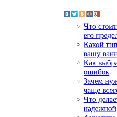
Что стоит
его преде
Какой ти
вашу ван
Как выбра
ошибок
Зачем нуж
чаще всег
Что делае
надежной