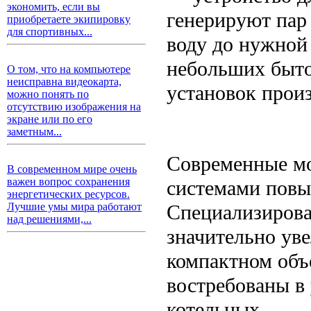
экономить, если вы
генерируют пар
приобретаете экипировку
для спортивных...
воду до нужной
небольших быто
О том, что на компьютере
неисправна видеокарта,
установок произ
можно понять по
отсутствию изображения на
экране или по его
заметным...
Современные мо
В современном мире очень
важен вопрос сохранения
системами повы
энергетических ресурсов.
Специализиров
Лучшие умы мира работают
над решениями,...
значительно ув
компактном объ
востребованы в
котельных.