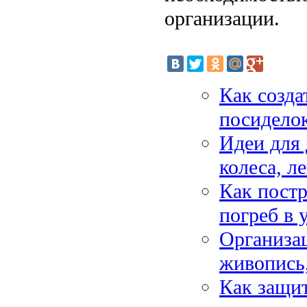
организации.
Как созда
посиделок
Идеи для 
колеса, л
Как пост
погреб в 
Организац
живопись,
Как защит