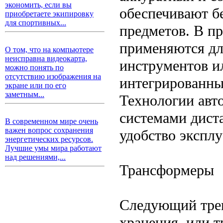
экономить, если вы
обеспечивают б
приобретаете экипировку
для спортивных...
предметов. В п
применяются дл
О том, что на компьютере
неисправна видеокарта,
инструментов и
можно понять по
отсутствию изображения на
интегрированны
экране или по его
заметным...
Технологии авт
системами дист
В современном мире очень
важен вопрос сохранения
удобство эксплу
энергетических ресурсов.
Лучшие умы мира работают
над решениями,...
Трансформеры
Следующий тре
хранения, или 