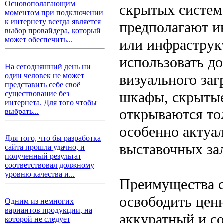
Основополагающим
скрытых систем
моментом при подключении
к интернету всегда является
предполагают и
выбор провайдера, который
может обеспечить...
или инфраструк
использовать до
На сегодняшний день ни
визуального за
один человек не может
представить себе своё
шкафы, скрытые
существование без
интернета. Для того чтобы
открываются то
выбрать...
особенно актуа
Для того, что бы разработка
выставочных зал
сайта прошла удачно, и
полученный результат
соответствовал должному
уровню качества и...
Преимущества с
освободить цен
Одним из немногих
вариантов продукции, на
аккуратный и с
которой не следует