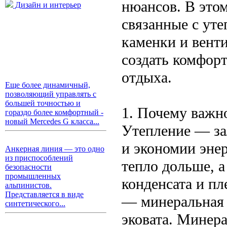
нюансов. В это
Дизайн и интерьер
связанные с ут
каменки и вент
создать комфорт
отдыха.
Еще более динамичный,
позволяющий управлять с
большей точностью и
1. Почему важн
гораздо более комфортный -
новый Mercedes G класса...
Утепление — за
и экономии эне
Анкерная линия — это одно
из приспособлений
тепло дольше, а
безопасности
промышленных
конденсата и п
альпинистов.
Представляется в виде
— минеральная 
синтетического...
эковата. Минера