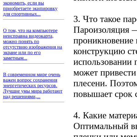
экономить, если вы
приобретаете экипировку
для спортивных...
3. Что такое па
Пароизоляция —
О том, что на компьютере
неисправна видеокарта,
проникновение 
можно понять по
отсутствию изображения на
конструкцию сте
экране или по его
заметным...
использовании п
может привести
В современном мире очень
важен вопрос сохранения
плесени. Поэто
энергетических ресурсов.
Лучшие умы мира работают
повышает срок 
над решениями,...
4. Какие матер
Оптимальный в
пленки или мем