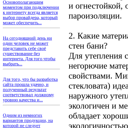
Основополагающим
и огнестойкой, 
моментом при подключении
к интернету всегда является
пароизоляции.
выбор провайдера, который
может обеспечить...
2. Какие матер
На сегодняшний день ни
стен бани?
один человек не может
представить себе своё
Для утепления с
существование без
интернета. Для того чтобы
негорючие мате
выбрать...
свойствами. Мин
Для того, что бы разработка
стекловата) иде
сайта прошла удачно, и
полученный результат
наружного утеп
соответствовал должному
уровню качества и...
экологичен и ме
обладает хорош
Одним из немногих
вариантов продукции, на
экологичностью,
которой не следует